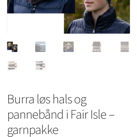
RETNINGSLINJER
underm
PERSONVERN
ANGRERETTSKJEMA
STRIKKEKALKULATOR
Burra løs hals og
pannebånd i Fair Isle –
garnpakke