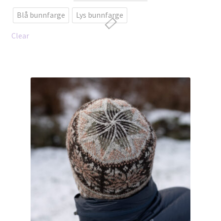
har
Blå bunnfarge
Lys bunnfarge
flere
varianter.
Clear
Alternativene
kan
velges
på
produktsiden