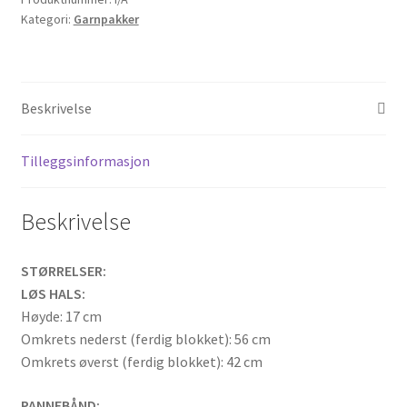
Kategori:
Garnpakker
i
Fair
Isle
-
Beskrivelse
garnpakke
antall
Tilleggsinformasjon
Beskrivelse
STØRRELSER:
LØS HALS:
Høyde: 17 cm
Omkrets nederst (ferdig blokket): 56 cm
Omkrets øverst (ferdig blokket): 42 cm
PANNEBÅND: