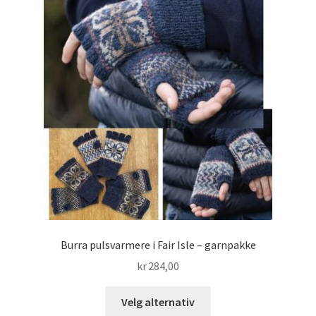
Burra pulsvarmere i Fair Isle – garnpakke
kr
284,00
Dette
Velg alternativ
produktet