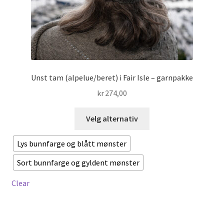
Unst tam (alpelue/beret) i Fair Isle – garnpakke
kr
274,00
Dette
Velg alternativ
produktet
har
Lys bunnfarge og blått mønster
flere
Sort bunnfarge og gyldent mønster
varianter.
Alternativene
Clear
kan
velges
på