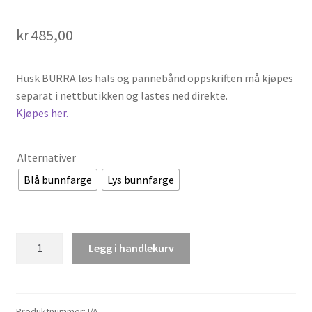
kr
485,00
Husk BURRA løs hals og pannebånd oppskriften må kjøpes
separat i nettbutikken og lastes ned direkte.
Kjøpes her.
Alternativer
Blå bunnfarge
Lys bunnfarge
Burra
Legg i handlekurv
løs
hals
og
pannebånd
Produktnummer:
I/A